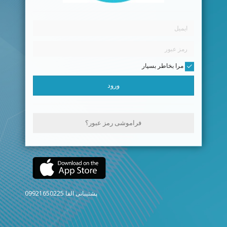
مرا بخاطر بسپار
ورود
فراموشی رمز عبور؟
پشتیبانی الفا 09921650225